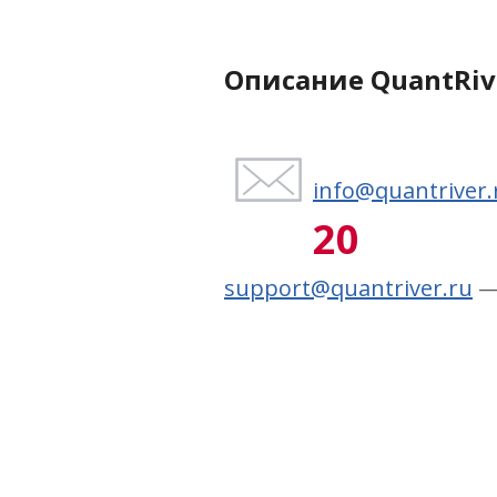
Описание QuantRiv
info@quantriver.
20
support@quantriver.ru
—